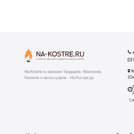
аю
i
М
Na-Kostre.ru магазин Тандыров, Мангалов,
(С
Казанов и аксессуаров - На-Костре.ру
Св