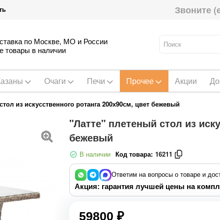
Звоните (
ть
ставка по Москве, МО и России
е товары в наличии
Казаны
Очаги
Печи
Прочее
Акции
До
стол из искусственного ротанга 200х90см, цвет бежевый
"Латте" плетеный стол из иску
бежевый
В наличии
Код товара:
16211
Ответим на вопросы о товаре и дос
Акция: гарантия лучшей цены на компл
59800 ₽