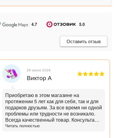
4.7
5.0
Оставить отзыв
29 июня 2026
Виктор А
Приобретаю в этом магазине на
Отли
протяжении 5 лет как для себя, так и для
танд
подарков друзьям. За все время ни одной
и опытн
проблемы или трудности не возникало.
лучш
Всегда качественный товар. Консультант
нет,
помогает с выбором и советами. Советы
Читать полностью
дает не с целью "впарить", а вдумчивые и