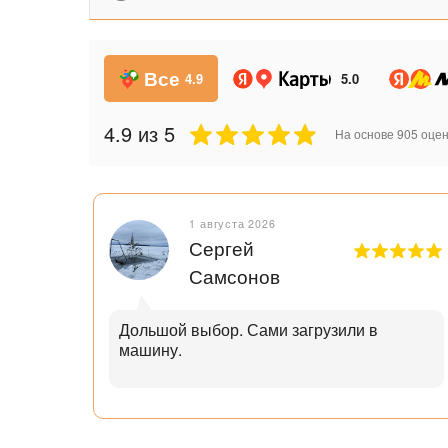
Все
4.9
5.0
4.9
из 5
На основе
905
оцен
1 августа 2026
Сергей
Самсонов
рок.
Дольшой выбор. Сами загрузили в
машину.
ал с
узьям
ли