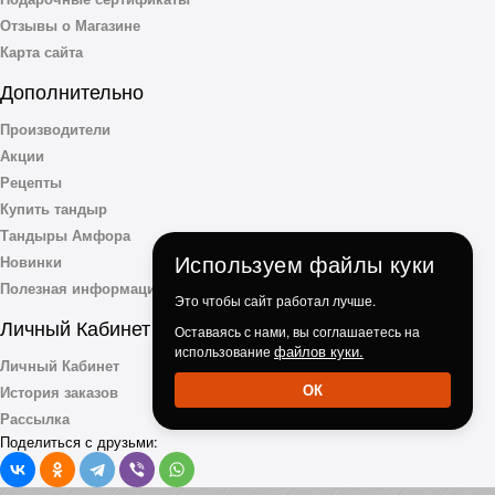
Отзывы о Магазине
Карта сайта
Дополнительно
Производители
Акции
Рецепты
Купить тандыр
Тандыры Амфора
Используем файлы куки
Новинки
Полезная информация
Это чтобы сайт работал лучше.
Личный Кабинет
Оставаясь с нами, вы соглашаетесь на
файлов куки.
использование
Личный Кабинет
ОК
История заказов
Рассылка
Поделиться с друзьми: