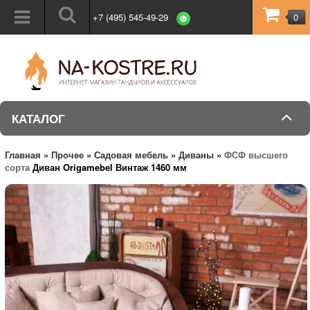
+7 (495) 545-49-29
0
КАТАЛОГ
Главная
»
Прочее
»
Садовая мебель
»
Диваны
»
ФСФ высшего
сорта
Диван Origamebel Винтаж 1460 мм