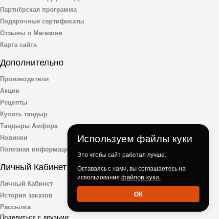
Партнёрская программа
Подарочные сертификаты
Отзывы о Магазине
Карта сайта
Дополнительно
Производители
Акции
Рецепты
Купить тандыр
Тандыры Амфора
Используем файлы куки
Новинки
Полезная информация
Это чтобы сайт работал лучше.
Личный Кабинет
Оставаясь с нами, вы соглашаетесь на
файлов куки.
использование
Личный Кабинет
ОК
История заказов
Рассылка
Поделиться с друзьми: