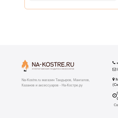
узьям
ли
аю
i
М
Na-Kostre.ru магазин Тандыров, Мангалов,
(С
Казанов и аксессуаров - На-Костре.ру
Св