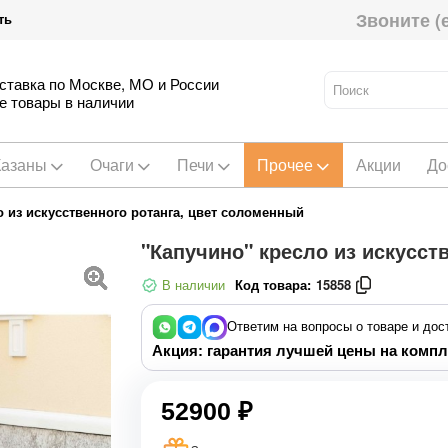
Звоните (
ть
ставка по Москве, МО и России
е товары в наличии
Казаны
Очаги
Печи
Прочее
Акции
До
о из искусственного ротанга, цвет соломенный
"Капучино" кресло из искусст
В наличии
Код товара:
15858
Ответим на вопросы о товаре и дос
Акция: гарантия лучшей цены на компл
52900 ₽