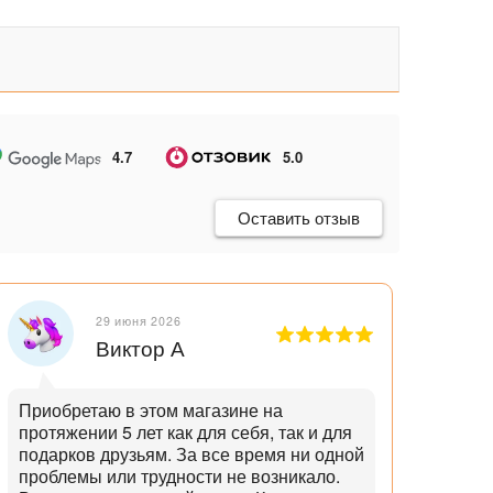
4.7
5.0
Оставить отзыв
29 июня 2026
Виктор А
Приобретаю в этом магазине на
Отли
протяжении 5 лет как для себя, так и для
танд
подарков друзьям. За все время ни одной
и опытн
проблемы или трудности не возникало.
лучш