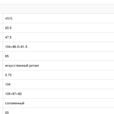
4SIS
20.5
47.5
104×86.5×81.5
65
искусственный ротанг
0.73
104
105×87×82
соломенный
20