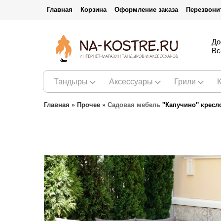
Главная
Корзина
Оформление заказа
Перезвони
До
Вс
Тандыры
Аксессуары
Грили
Главная
»
Прочее
»
Садовая мебель
"Капучино" кресл