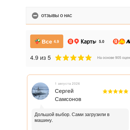
ОТЗЫВЫ О НАС
Все
4.9
5.0
4.9
из 5
На основе
905
оцен
1 августа 2026
Сергей
Самсонов
рок.
Дольшой выбор. Сами загрузили в
машину.
ал с