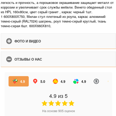
легкость и прочность, а порошковое окрашивание защищает металл от
коррозии и увеличивает срок службы мебели. Венето обеденный стол
из HPL 160х80см, цвет серый гранит , каркас черный 1шт.
1 600Х800Х750, Милан стул плетеный из роупа, каркас алюминий
темно-серый (RAL7024) шагрень, роуп темно-серый круглый, ткань
темно-серая 6шт. 600Х660Х810,
ФОТО И ВИДЕО
ОТЗЫВЫ О НАС
4.9
5.0
4.9
4.9
4.9
из 5
На основе
905
оценок