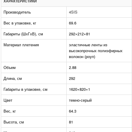
ХАРАКТЕРИСТИКИ
Производитель
4SIS
Вес в упаковке, кг
69.6
Габариты (ШхГхВ), см
292×212×81
Материал плетения
эластичные ленты из
высокопрочных полиэфирных
волокон (роуп)
Объем
2.88
Длина, см
292
Габариты в упаковке, см
1620×820×1
Цвет
темно-серый
Вес, кг
64.3
Высота, см
81