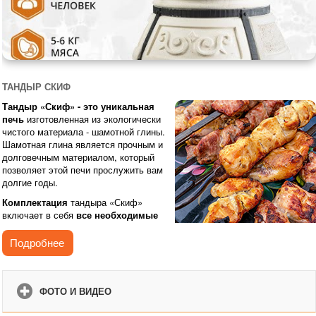
ТАНДЫР СКИФ
Тандыр «Скиф» - это уникальная
печь
изготовленная из экологически
чистого материала - шамотной глины.
Шамотная глина является прочным и
долговечным материалом, который
позволяет этой печи прослужить вам
долгие годы.
Комплектация
тандыра «Скиф»
включает в себя
все необходимые
аксессуары
для приготовления
вкусных блюд на открытом огне. В
Подробнее
заводской комплектации вы найдете солнышко, совок, кочергу,
шампура, колпачок, поддувало, а также инструкцию по первому обжигу
и гарантию.
ФОТО И ВИДЕО
Шампуры, входящие в комплект, представлены в двух вариантах -
темном и светлом, оба из нержавеющей стали. Такая модификация