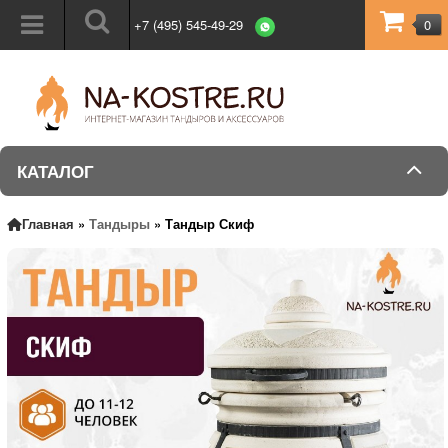
+7 (495) 545-49-29
0
КАТАЛОГ
Главная
»
Тандыры
»
Тандыр Скиф