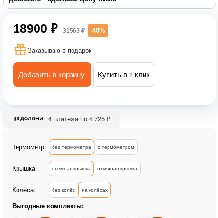
18900 ₽
-40%
31563 ₽
Заказываю в подарок
Добавить в корзину
Купить в 1 клик
4 платежа по 4 725 ₽
Термометр:
без термометра
с термометром
Крышка:
съемная крышка
откидная крышка
Колёса:
без колёс
на колёсах
Выгодные комплекты: