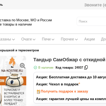
Звоните (
ть
ставка по Москве, МО и России
е товары в наличии
Казаны
Очаги
Печи
Прочее
Акции
До
 крышкой и термометром
Тандыр СамОбжар с откидной
В наличии
Код товара:
24937
Акция: Бесплатная доставка до 10 авгу
Акция: Чехол в подарок
Получить подарок к заказу
Акция: гарантия лучшей цены на компл