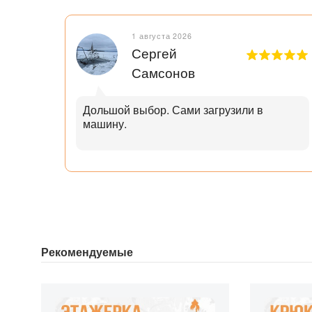
1 августа 2026
Сергей
Самсонов
рок.
Дольшой выбор. Сами загрузили в
машину.
ал с
узьям
ли
аю
Рекомендуемые