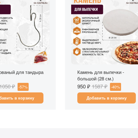
стрый просмотр
Быстрый просмотр
ованый для тандыра
Камень для выпечки -
большой (28 см.)
1050 ₽
950 ₽
1587 ₽
-57%
-40%
бавить в корзину
Добавить в корзину