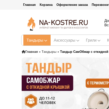
Главная
Корзина
Оформление заказа
Перезвони
До
Вс
Тандыры
Аксессуары
Грили
Главная
»
Тандыры
»
Тандыр СамОбжар с откидной