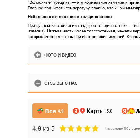
"Волосяные" трещины — это нормальное явление и призна
Главное поднимать температуру плавно, чтобы минимизир
Небольшое отклонение в толщине стенок
При ручном изготовлении тандыров толщина стенки — вели
изделия). Нижняя часть более толстостенная, нежели вер
которых можно достичь при изготовлении изделий. Керам
ФОТО И ВИДЕО
ОТЗЫВЫ О НАС
Все
4.9
5.0
4.9
из 5
На основе
905
оцен