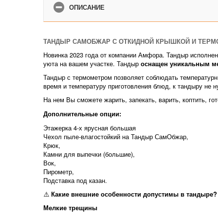
ОПИСАНИЕ
ТАНДЫР САМОБЖАР С ОТКИДНОЙ КРЫШКОЙ И ТЕР
Новинка 2023 года от компании Амфора. Тандыр исполнен
уюта на вашем участке. Тандыр
оснащен уникальным м
Тандыр с термометром позволяет соблюдать температурны
время и температуру приготовления блюд, к тандыру не н
На нем Вы сможете жарить, запекать, варить, коптить, го
Дополнительные опции:
Этажерка 4-х ярусная большая
Чехол пыле-влагостойкий на Тандыр СамОбжар,
Крюк,
Камни для выпечки (большие),
Вок,
Пирометр,
Подставка под казан.
⚠️
Какие внешние особенности допустимы в тандыре?
Мелкие трещины