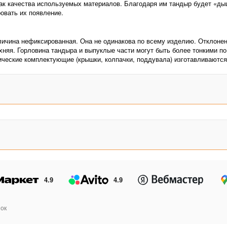
к качества используемых материалов. Благодаря им тандыр будет «дыш
овать их появление.
чина нефиксированная. Она не одинакова по всему изделию. Отклонение
хняя. Горловина тандыра и выпуклые части могут быть более тонкими п
ические комплектующие (крышки, колпачки, поддувала) изготавливаются
4.9
4.9
ок