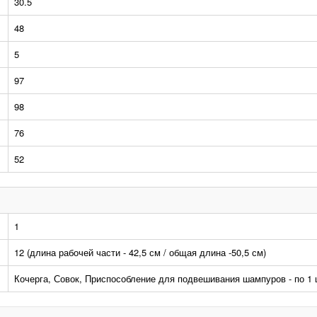
30.5
48
5
97
98
76
52
1
12 (длина рабочей части - 42,5 см / общая длина -50,5 см)
Кочерга, Совок, Приспособление для подвешивания шампуров - по 1 