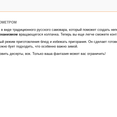
МОМЕТРОМ
 в виде традиционного русского самовара, который поможет создать н
еханизмом
вращающегося колпачка. Теперь вы еще легче сможете конт
й режим приготовления блюд и избежать пригорания. Он сделает готов
ужно бует подходить, что особенно важно зимой.
товить десерты, вок. Только ваша фантазия может вас ограничить!