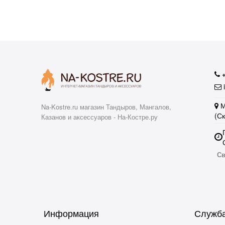
i
М
Na-Kostre.ru магазин Тандыров, Мангалов,
(С
Казанов и аксессуаров - На-Костре.ру
Св
Информация
Служба