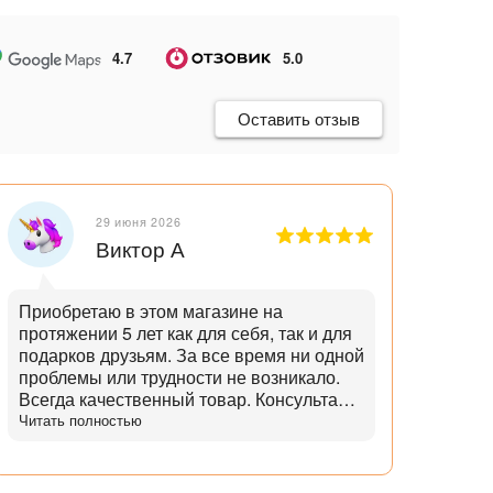
4.7
5.0
Оставить отзыв
29 июня 2026
Виктор А
Приобретаю в этом магазине на
Отли
протяжении 5 лет как для себя, так и для
танд
подарков друзьям. За все время ни одной
и опытн
проблемы или трудности не возникало.
лучш
Всегда качественный товар. Консультант
нет,
помогает с выбором и советами. Советы
Читать полностью
дает не с целью "впарить", а вдумчивые и
практичные. Советует не то, что дороже,
а то что практичнее. Огромный выбор