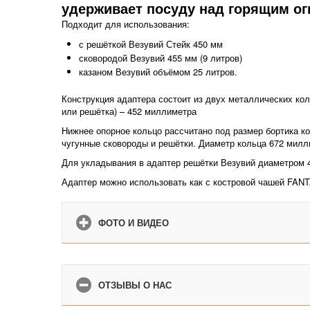
удерживает посуду над горящим ог
Подходит для использования:
с решёткой Везувий Стейк 450 мм
сковородой Везувий 455 мм (9 литров)
казаном Везувий объёмом 25 литров.
Конструкция адаптера состоит из двух металлических ко
или решётка) – 452 миллиметра
Нижнее опорное кольцо рассчитано под размер бортика к
чугунные сковороды и решётки. Диаметр кольца 672 милл
Для укладывания в адаптер решётки Везувий диаметром 4
Адаптер можно использовать как с костровой чашей FANT
ФОТО И ВИДЕО
ОТЗЫВЫ О НАС