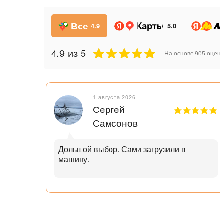
Все
4.9
5.0
4.9
из 5
На основе
905
оцен
1 августа 2026
Сергей
Самсонов
рок.
Дольшой выбор. Сами загрузили в
машину.
ал с
узьям
ли
аю