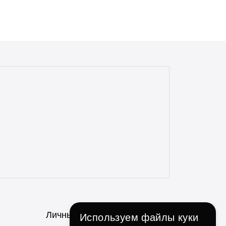
аксессуаров и запчастей. Доставка
всегда в срок, с точностью до 5 минут.
Всегда полная комплектация и
отсутствие дефектов. Даже сложные
доставки с этим магазином всегда без
проблем. Консультанты всегда на связи,
отзывчивые и опытные. Особенно
понравилось, что консультант
ненавязчиво просит делиться личным
опытом использования и кулинарными
идеями по факту использования их
продукции. Ребята, вы молодцы!
Личный Кабинет
Используем файлы куки