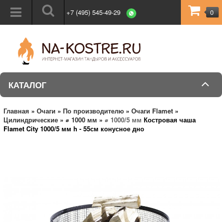
+7 (495) 545-49-29
0
КАТАЛОГ
Главная
»
Очаги
»
По производителю
»
Очаги Flamet
»
Цилиндрические
»
⌀ 1000 мм
»
⌀ 1000/5 мм
Костровая чаша
Flamet City 1000/5 мм h - 55см конусное дно