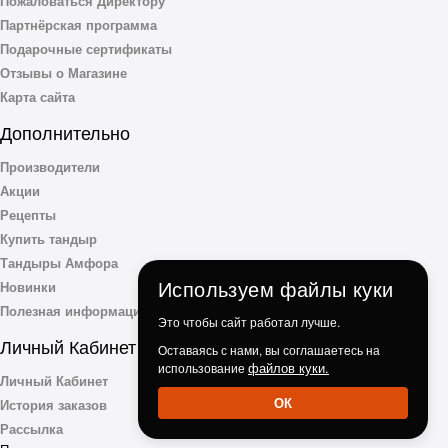
Пожаловаться Директору
Партнёрская программа
Подарочные сертификаты
Отзывы о Магазине
Карта сайта
Дополнительно
Производители
Акции
Рецепты
Купить тандыр
Тандыры Амфора
Используем файлы куки
Новинки
Полезная информация
Это чтобы сайт работал лучше.
Личный Кабинет
Оставаясь с нами, вы соглашаетесь на
файлов куки.
использование
Личный Кабинет
ОК
История заказов
Рассылка