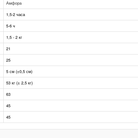
Амфора
1,5-2 часа
5-6 ч
1,5 - 2 кг
21
25
5 см (±0,5 см)
53 кг (± 2,5 кг)
63
45
45