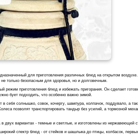
едназначенный для приготовления различных блюд на открытом воздухе.
о не только безопасным для здоровья, но и долговечным.
й режим приготовления блюд и избежать пригорания. Он сделает готов
ужно бует подходить, что особенно важно зимой.
 в себя солнышко, совок, кочергу, шампура, колпачок, поддувало, а та
Колеса позволят транспортировать тандыр без усилий, а тормозной мех
в двух вариантах - темные и светлые, и изготовлены из нержавеющей с
ирокий спектр блюд - от стейков и шашлыка до птицы, колбасок, первых