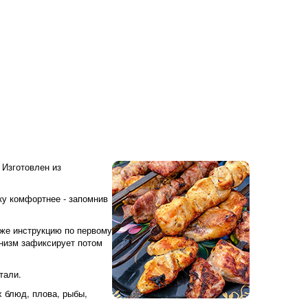
 Изготовлен из
ку комфортнее - запомнив
кже инструкцию по первому
анизм зафиксирует потом
тали.
 блюд, плова, рыбы,