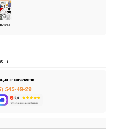
плект
0 ₽)
ация специалиста:
5) 545-49-29