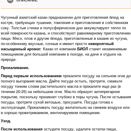
Чугунный азиатский казан предназначен для приготовления блюд на
костре, требующих тушения, томления и приготовления в собственном
соку. Толстые стенки и полусферическое дно аккумулируют тепло по
всей поверхности казана, и способствуют равномерному приготовлению
пищи. Мясо, плов и другие блюда, приготовленные в казане из чугуна,
по-особенному вкусные, сочные и имеют просто
невероятный
насыщенный аромат
. Казан от компании
БИОЛ
станет незаменимым
помощником для большой компании в походе, на даче и отдыхе на
природе.
Прокаливание.
Перед первым использованием
прокалите посуду на сильном огне до
полного выгорания масла. Дайте посуде остыть, протрите, смажьте
посуду тонким слоем растительного масла и прокалите еще раз (в
течении 20-25) на небольшом огне. Масло образует антипригарное
покрытие, поскольку проникнет глубоко в поры чугуна. После остывания
посуды, протрите сухой ветошью, просушите. Посуда готова к
эксплуатации. Прокаливать посуду желательно на свежем воздухе или
в хорошо проветриваемом, вентилируемом помещении.
Уход.
После использования
остудите посуду, удалите остатки пищи,