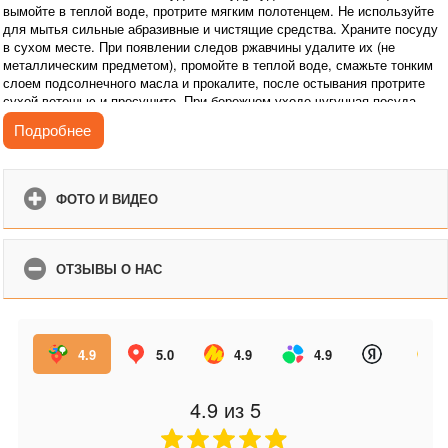
вымойте в теплой воде, протрите мягким полотенцем. Не используйте
для мытья сильные абразивные и чистящие средства. Храните посуду
в сухом месте. При появлении следов ржавчины удалите их (не
металлическим предметом), промойте в теплой воде, смажьте тонким
слоем подсолнечного масла и прокалите, после остывания протрите
сухой ветошью и просушите. При бережном уходе чугунная посуда
прослужит вам очень долго!
Подробнее
Преимущества:
повышенная долговечность и износостойкость;
природное антипригарное покрытие;
ФОТО И ВИДЕО
высокая теплопроводность;
идеальное распределение тепла по всей поверхности посуды;
возможность использования минимального количества масла;
ОТЗЫВЫ О НАС
подходит для всех типов плит и печей.
4.9
5.0
4.9
4.9
4.9
из 5