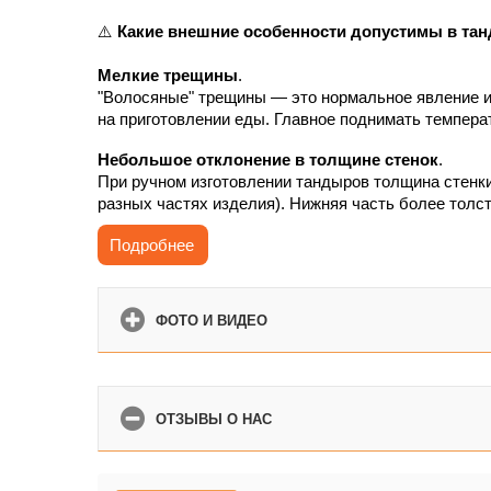
⚠️
Какие внешние особенности допустимы в та
Мелкие трещины
.
"Волосяные" трещины — это нормальное явление и
на приготовлении еды. Главное поднимать темпера
Небольшое отклонение в толщине стенок
.
При ручном изготовлении тандыров толщина стенки
разных частях изделия). Нижняя часть более толст
сайте указаны максимальные размеры, которых мо
Подробнее
изготавливаются по такому же принципу.
ФОТО И ВИДЕО
ОТЗЫВЫ О НАС