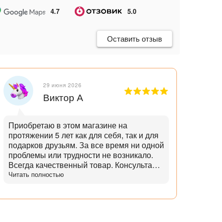
4.7
5.0
Оставить отзыв
29 июня 2026
Виктор А
Приобретаю в этом магазине на
Отли
протяжении 5 лет как для себя, так и для
танд
подарков друзьям. За все время ни одной
и опытн
проблемы или трудности не возникало.
лучш
Всегда качественный товар. Консультант
нет,
помогает с выбором и советами. Советы
Читать полностью
дает не с целью "впарить", а вдумчивые и
практичные. Советует не то, что дороже,
а то что практичнее. Огромный выбор
аксессуаров и запчастей. Доставка