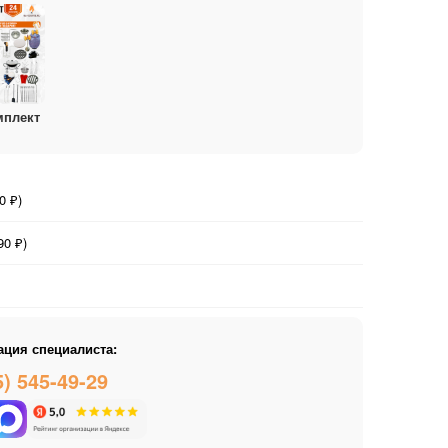
мплект
0 ₽)
0 ₽)
ация специалиста:
5) 545-49-29