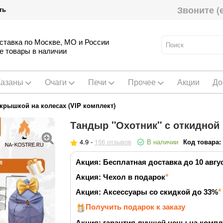
Звоните (
ть
ставка по Москве, МО и России
е товары в наличии
Казаны
Очаги
Печи
Прочее
Акции
До
крышкой на колесах (VIP комплект)
Тандыр "Охотник" с откидной 
4.9 -
156 отзывов
В наличии
Код товара:
Акция: Бесплатная доставка до 10 авгу
Акция: Чехол в подарок
Акция: Аксессуары со скидкой до 33%
Получить подарок к заказу
Акция: гарантия лучшей цены на компл