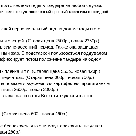
риготовления еды в тандыре на любой случай: 
и является установленный прочный механизм с откидной
 свой первоначальный вид на долгие годы и его 
 и овощей. (Старая цена 2500р., новая 2350р.)
 в зимне-весенний период. Также она защищает 
енный жар. С подставкой пользоваться поддувалом 
зафиксирует потом положение тандыра на одном 
плёнка и т.д. (Старая цена 550р., новая 420р.)
ерчатках. (Старая цена 900р., новая 790р.)
й шашлыком и вкуснейшим картофелем, пропитанным 
цена 2600р., новая 2000р.)
этажерка, но если Вы хотите украсить стол 
(Старая цена 600., новая 490р.)
беспокоясь, что они могут соскочить, не успев 
вая 290р.)