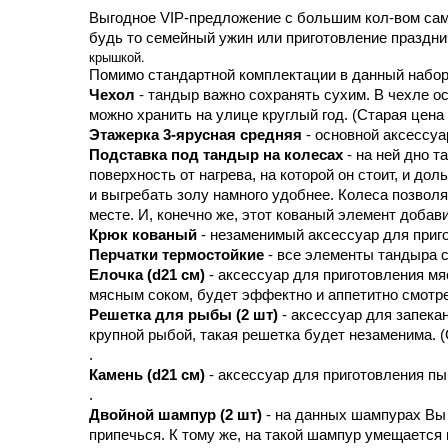
Выгодное VIP-предложение с большим кол-вом сам
будь то семейный ужин или приготовление празднич
крышкой.
Помимо стандартной комплектации в данный набор
Чехол
 - тандыр важно сохранять сухим. В чехле о
можно хранить на улице круглый год. (Старая цена 
Этажерка 3-ярусная средняя
 - основной аксессу
Подставка под тандыр на колесах
 - на ней дно 
поверхность от нагрева, на которой он стоит, и д
и выгребать золу намного удобнее. Колеса позвол
месте. И, конечно же, этот кованый элемент добав
Крюк кованый
 - незаменимый аксессуар для приго
Перчатки термостойкие 
- все элементы тандыра с
Елочка
(d21 см)
 - аксессуар для приготовления 
мясным соком, будет эффектно и аппетитно смотрет
Решетка для рыбы (2 шт) 
- аксессуар для запека
крупной рыбой, такая решетка будет незаменима. (С
.
Камень (d21 см) 
- аксессуар для приготовления пыш
.
Двойной шампур (2 шт) 
- на данных шампурах Вы 
припечься. К тому же, на такой шампур умещается в