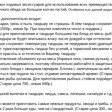
ых ходовых аксессуаров для использования всех преимуществ п
Особенностью данной модел
ного обеда на большое кол-во гостей. 
 дополнительно входит:
садки, грязь и пыль тандыру не страшны. В нём тандыр сохранит
1500р., новая 0р. При покупке комплекта чехол в подарок.) 
ар для приготовления в тандыре большинства блюд из мяса, рыбы
тандыра не будет впитывать влагу после дождей и при оттепелях
ольше сохраняет температуру тандыра, не передавая вниз драгоц
ят транспортировать тандыр без усилий, а тормозной механизм 
ит красоты и эстетичности Вашему тандыру.
товления объемного куска мяса (баранья нога, свиная рулька), цы
ильно нагреваются, поэтому обязательно работайте в защитных п
мясного блюда с овощным гарниром. Елочка с запеченным на не
ься при подаче на стол, отдавая неповторимый аромат. (Старая 
ния рыбы целиком. Для приготовления рыбных стейков подойдет 
тарая цена 700., новая 690р.)
ной выпечки в тандыре: пицца, самса, лепешки, хачапури и т.д. 
сможете приготовить самые нежные продукты, овощи и грибы, не 
 2 раза больше еды, чем на стандартный. (Старая цена 300., но