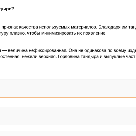
ндыре?
 признак качества используемых материалов. Благодаря им та
туру плавно, чтобы минимизировать их появление.
 — величина нефиксированная. Она не одинакова по всему издел
остенная, нежели верхняя. Горловина тандыра и выпуклые части
жно достичь при изготовлении изделий. Керамические комплект