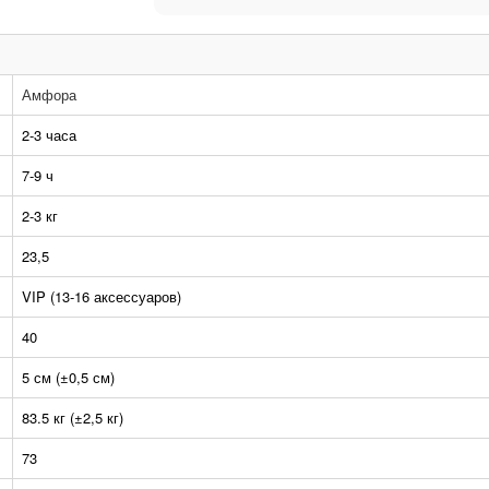
Амфора
2-3 часа
7-9 ч
2-3 кг
23,5
VIP (13-16 аксессуаров)
40
5 см (±0,5 см)
83.5 кг (±2,5 кг)
73