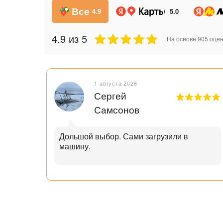
Все
4.9
5.0
4.9
из 5
На основе
905
оцен
1 августа 2026
Сергей
Самсонов
рок.
Дольшой выбор. Сами загрузили в
машину.
ал с
узьям
ли
аю