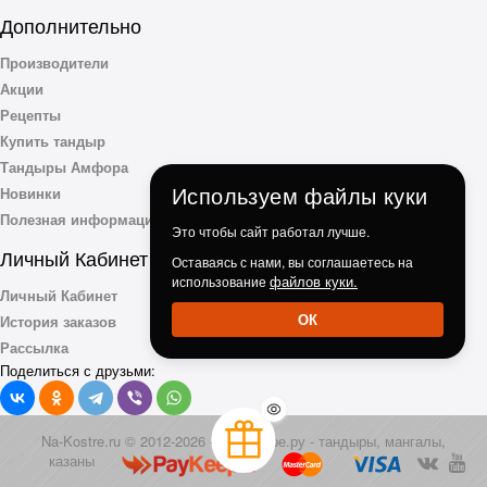
Дополнительно
Производители
Акции
Рецепты
Купить тандыр
Тандыры Амфора
Используем файлы куки
Новинки
Полезная информация
Это чтобы сайт работал лучше.
Личный Кабинет
Оставаясь с нами, вы соглашаетесь на
файлов куки.
использование
Личный Кабинет
ОК
История заказов
Рассылка
Поделиться с друзьми:
Na-Kostre.ru © 2012-2026 - На-Костре.ру - тандыры, мангалы,
казаны