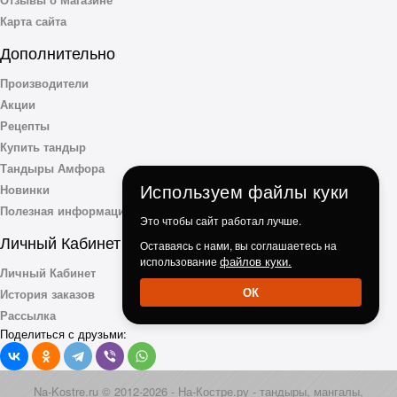
Карта сайта
Дополнительно
Производители
Акции
Рецепты
Купить тандыр
Тандыры Амфора
Используем файлы куки
Новинки
Полезная информация
Это чтобы сайт работал лучше.
Личный Кабинет
Оставаясь с нами, вы соглашаетесь на
файлов куки.
использование
Личный Кабинет
ОК
История заказов
Рассылка
Поделиться с друзьми:
Na-Kostre.ru © 2012-2026 - На-Костре.ру - тандыры, мангалы,