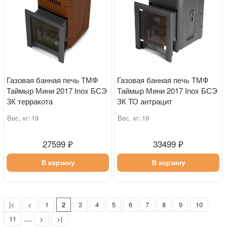
Газовая банная печь ТМФ
Газовая банная печь ТМФ
Таймыр Мини 2017 Inox БСЭ
Таймыр Мини 2017 Inox БСЭ
ЗК терракота
ЗК ТО антрацит
Вес, кг:
19
Вес, кг:
19
27599 ₽
33499 ₽
В корзину
В корзину
|<
<
1
2
3
4
5
6
7
8
9
10
11
....
>
>|